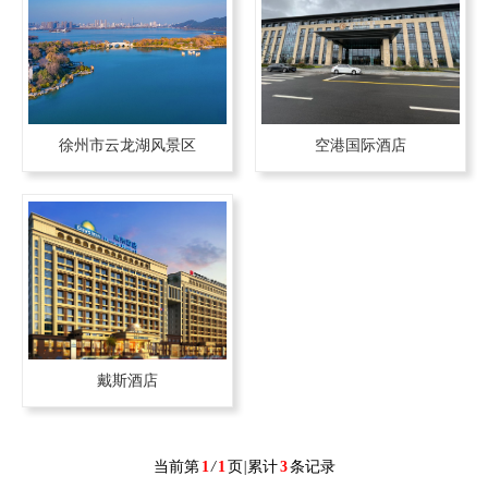
徐州市云龙湖风景区
空港国际酒店
戴斯酒店
当前第
1
/
1
页
|
累计
3
条记录