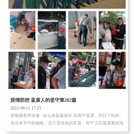
疫情防控 蓝盾人的坚守第282篇
2022-09-21 17:23
致敬最美劳动者--连云港蓝盾保安 风雨中巡逻、烈日下站岗;
虽没有手中的钢枪，也不穿绿色的军装，却守卫在最需要的地
方; 岗位尽职守，风雨不漏班; 平凡工作见真章，恪尽职守永