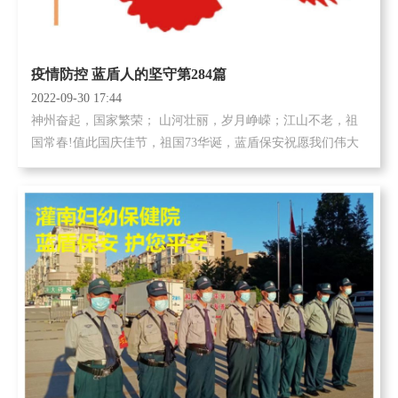
疫情防控 蓝盾人的坚守第284篇
2022-09-30 17:44
神州奋起，国家繁荣； 山河壮丽，岁月峥嵘；江山不老，祖
国常春!值此国庆佳节，祖国73华诞，蓝盾保安祝愿我们伟大
的祖国永远繁荣昌盛! 当大街小巷都洋溢着国庆节日的喜悦和
欢乐，当家家欢欣...