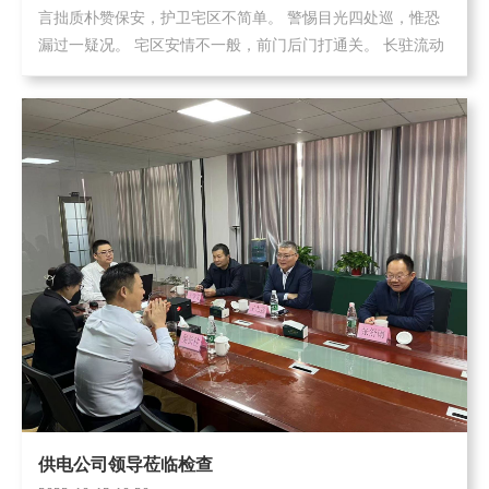
言拙质朴赞保安，护卫宅区不简单。 警惕目光四处巡，惟恐
漏过一疑况。 宅区安情不一般，前门后门打通关。 长驻流动
相邻住，墙头篱笆有人跨。 最是难得众保安，白天常巡门户
关。 夜晚暗处蹲通宵，风雨...
供电公司领导莅临检查