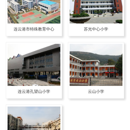
连云港市特殊教育中心
苏光中心小学
连云港孔望山小学
云山小学