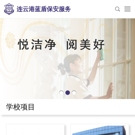
连云港蓝盾保安服务
学校项目