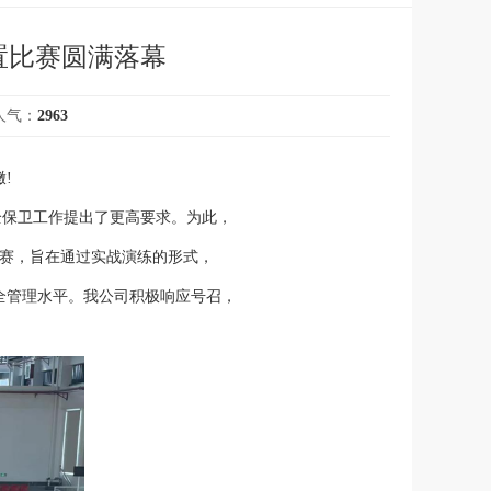
置比赛圆满落幕
人气：
2963
!
保卫工作提出了更高要求。为此，
比赛，旨在通过实战演练的形式，
全管理水平。我公司积极响应号召，