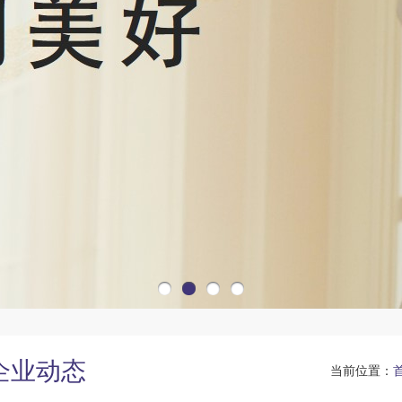
企业动态
当前位置：