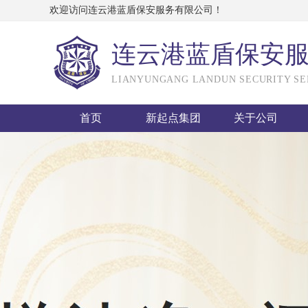
欢迎访问连云港蓝盾保安服务有限公司！
连云港蓝盾保安
LIANYUNGANG LANDUN SECURITY SER
首页
新起点集团
关于公司