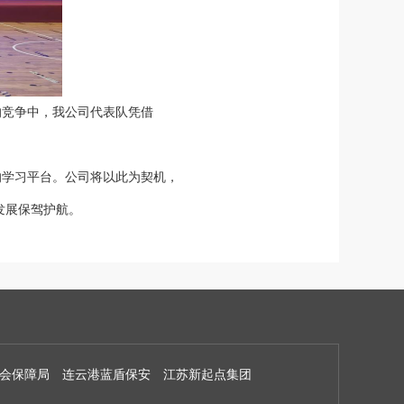
竞争中，我公司代表队凭借
。
学习平台。公司将以此为契机，
发展保驾护航。
会保障局
连云港蓝盾保安
江苏新起点集团