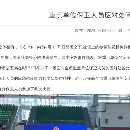
重点单位保卫人员应对处
发布：2024-09-02 09:34:38
体都有，向右~转！向前~看！”烈日酷暑之下,操场上的参赛队员精神抖擞
来，随着社会经济的快速发展，各类突发事件频发，对重点单位的安全
港市公安局在8月21日举办了一场面向全市重点单位保卫人员的应对处置
保卫人员的应急响应能力和团队协作精神，进一步提高全市重点单位的安
优秀保卫人员参加了此次比赛。