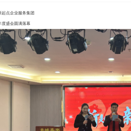
新起点企业服务集团
5年度盛会圆满落幕