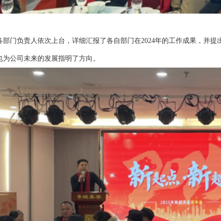
各部门负责人依次上台，详细汇报了各自部门在2024年的工作成果，并提
也为公司未来的发展指明了方向。