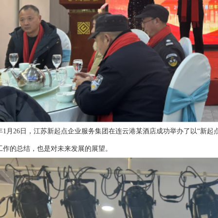
25年1月26日，江苏新起点企业服务集团在连云港某酒店成功举办了以“新
工作的总结，也是对未来发展的展望。