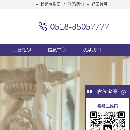
新起点集团
联系我们
返回首页
0518-85057777
工会组织
信息中心
联系我们
客服二维码