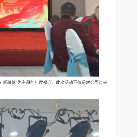
起点 新超越”为主题的年度盛会。此次活动不仅是对公司过去