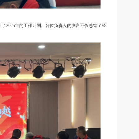
出了2025年的工作计划。各位负责人的发言不仅总结了经