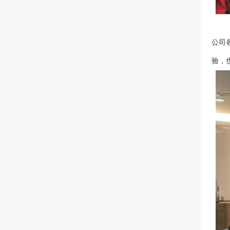
公司
验，