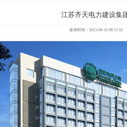
江苏齐天电力建设集
发布时间：2023-08-16 08:51:02