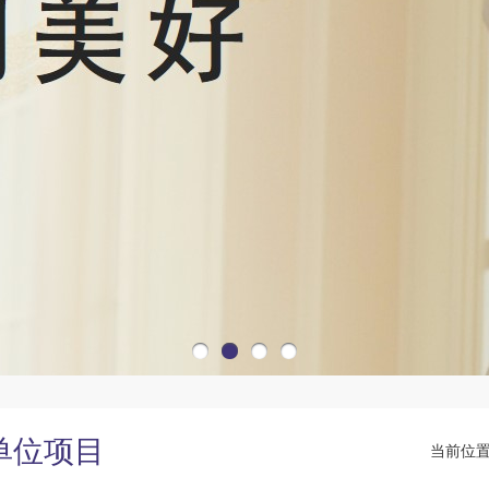
单位项目
当前位