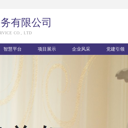
服务有限公司
VICE CO., LTD
智慧平台
项目展示
企业风采
党建引领