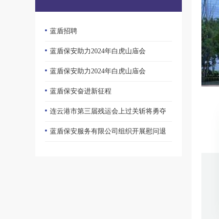
幕
蓝盾招聘
蓝盾招聘
蓝盾保安助力2024年白虎山庙会
蓝盾保安助力2024年白虎山庙会
蓝盾保安奋进新征程
连云港市第三届残运会上过关斩将勇夺
佳绩 ----记蓝盾保安张清竹
蓝盾保安服务有限公司组织开展慰问退
伍老兵活动
2023年7月24日“保安心向党、护航新征
程”全国第五个保安行业年度主题宣传日活
蓝盾保安坚守海州古城 ，全力护航春节
动蓝盾简报
平安
重点单位保卫人员应对处置比赛圆满落
幕
蓝盾招聘