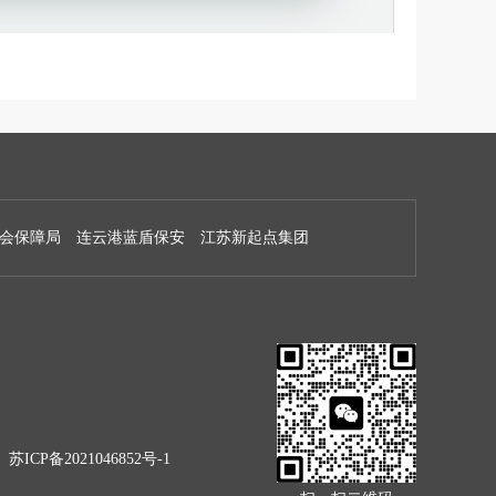
会保障局
连云港蓝盾保安
江苏新起点集团
D
苏ICP备2021046852号-1