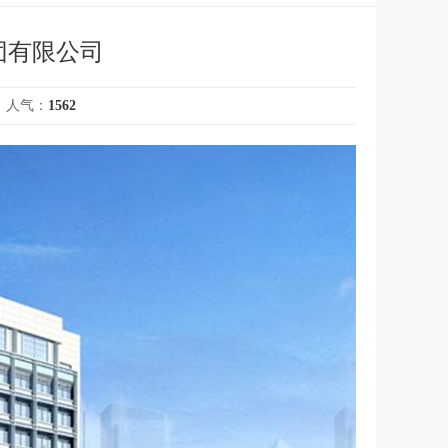
团有限公司
人气：
1562