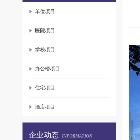
单位项目
医院项目
学校项目
办公楼项目
住宅项目
2023年7月24日“保安心向党、护航新征
酒店项目
程”全国第五个保安行业年度主题宣传日活
蓝盾保安坚守海州古城 ，全力护航春节
动蓝盾简报
平安
重点单位保卫人员应对处置比赛圆满落
企业动态
INFORMATION