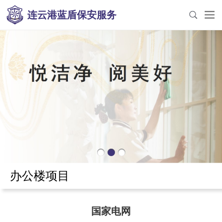
连云港蓝盾保安服务
办公楼项目
国家电网