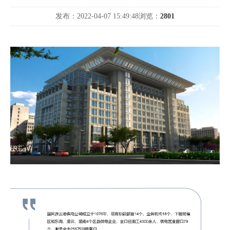
发布：2022-04-07 15:49:48
浏览：
2801