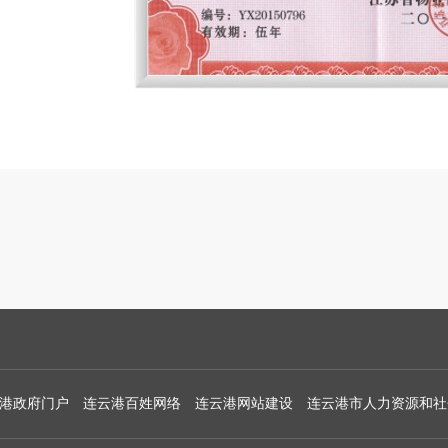
港政府门户
连云港百姓网络
连云港网站建设
连云港市人力资源和社