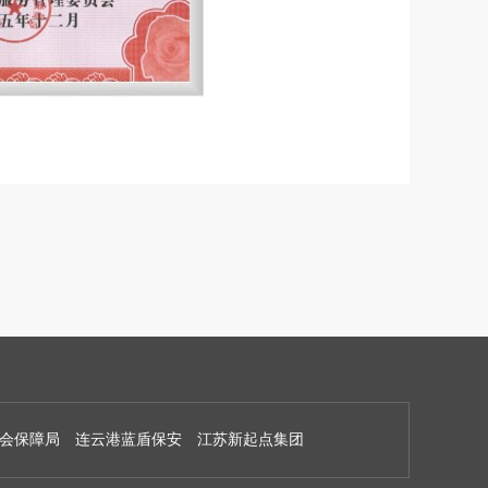
会保障局
连云港蓝盾保安
江苏新起点集团