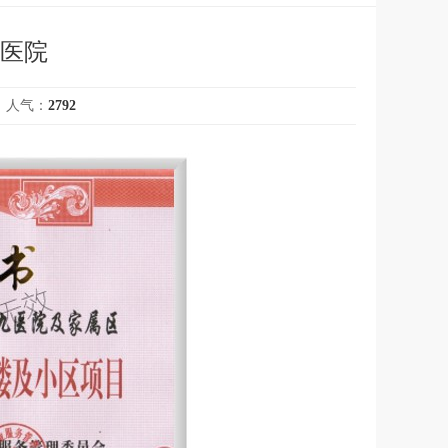
九医院
人气：
2792